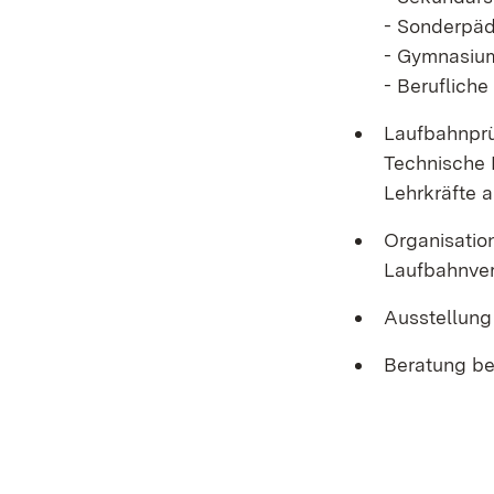
- Sonderpä
- Gymnasiu
- Berufliche
Laufbahnprü
Technische 
Lehrkräfte 
Organisatio
Laufbahnver
Ausstellung
Beratung be