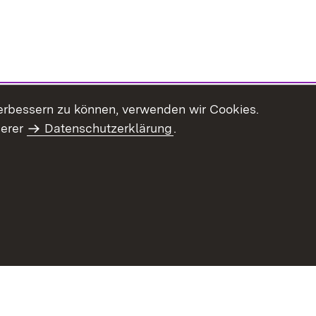
erbessern zu können, verwenden wir Cookies.
serer
Datenschutzerklärung
.
haltsübersicht
Kontakt
Impressum
Datenschutz
Benut