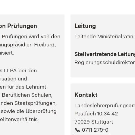
on Prüfungen
Leitung
 Prüfungen wird von den
Leitende Ministerialräti
ngspräsidien Freiburg,
siert.
Stellvertretende Leitun
Regierungsschuldirekto
s LLPA bei den
isation und
en für das Lehramt
Kontakt
Beruflichen Schulen,
enden Staatsprüfungen,
Landeslehrerprüfungsamt
 sowie die Überprüfung
Postfach 10 34 42
elltenverhältnis
70029 Stuttgart
Telefon:
(Öffnet in
0711 279-0