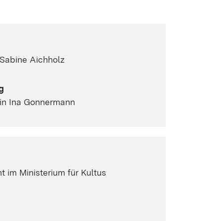
n Sabine Aichholz
g
rin Ina Gonnermann
 im Ministerium für Kultus
 neuem Fenster)