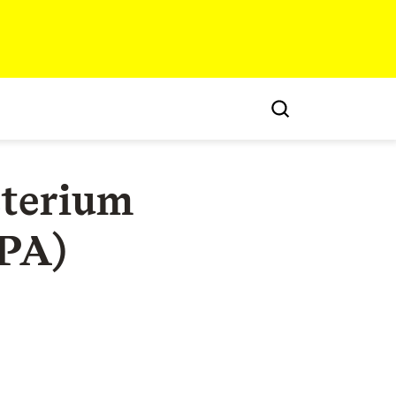
sterium
LPA)