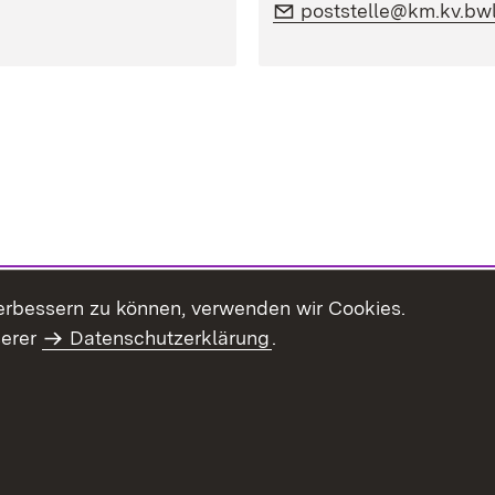
E-Mail:
poststelle@km.kv.bw
erbessern zu können, verwenden wir Cookies.
serer
Datenschutzerklärung
.