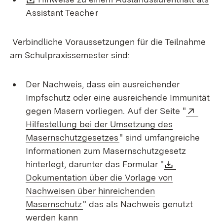
(Öffnet in neuem Fenster)
Assistant Teache
r
Verbindliche Voraussetzungen für die Teilnahme
am Schulpraxissemester sind:
Der Nachweis, dass ein ausreichender
Impfschutz oder eine ausreichende Immunität
Exter
gegen Masern vorliegen. Auf der Seite "
Hilfestellung bei der Umsetzung des
(Öffnet in neuem Fenster
Masernschutzgesetzes
" sind umfangreiche
Informationen zum Masernschutzgesetz
Download:
hinterlegt, darunter das Formular "
Dokumentation über die Vorlage von
Nachweisen über hinreichenden
(Öffnet in neuem Fenster)
Masernschutz
" das als Nachweis genutzt
werden kann