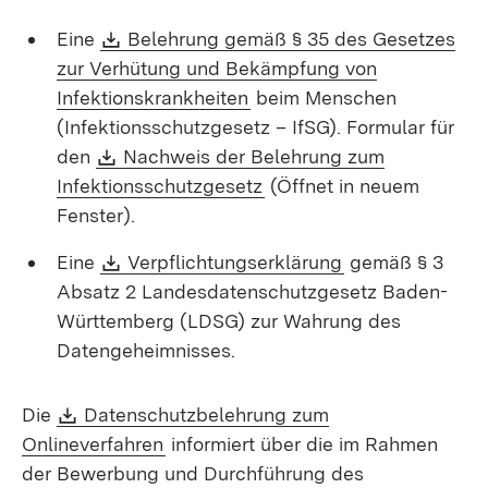
Download:
Eine
Belehrung gemäß § 35 des Gesetzes
zur Verhütung und Bekämpfung von
(Öffnet in neuem Fenster)
Infektionskrankheiten
beim Menschen
(Infektionsschutzgesetz – IfSG). Formular für
Download:
den
Nachweis der Belehrung zum
(Öffnet in neuem Fenster
Infektionsschutzgesetz
(Öffnet in neuem
Fenster).
Download:
(Öffnet in neue
Eine
Verpflichtungserklärung
gemäß § 3
Absatz 2 Landesdatenschutzgesetz Baden-
Württemberg (LDSG) zur Wahrung des
Datengeheimnisses.
Download:
Die
Datenschutzbelehrung zum
(Öffnet in neuem Fenster)
Onlineverfahren
informiert über die im Rahmen
der Bewerbung und Durchführung des